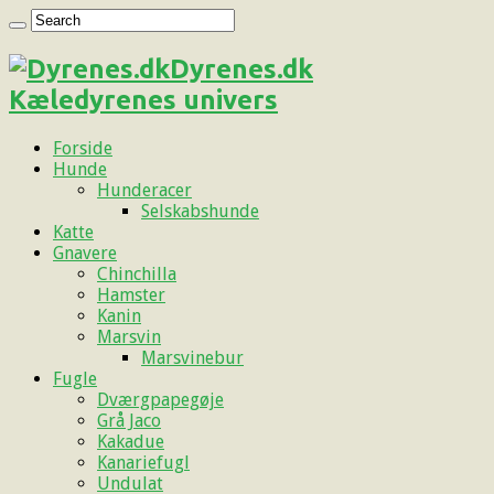
Dyrenes.dk
Kæledyrenes univers
Forside
Hunde
Hunderacer
Selskabshunde
Katte
Gnavere
Chinchilla
Hamster
Kanin
Marsvin
Marsvinebur
Fugle
Dværgpapegøje
Grå Jaco
Kakadue
Kanariefugl
Undulat