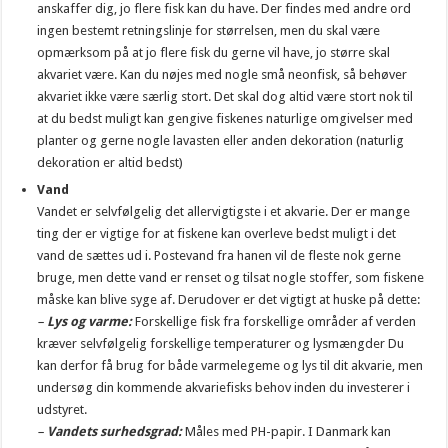
anskaffer dig, jo flere fisk kan du have. Der findes med andre ord
ingen bestemt retningslinje for størrelsen, men du skal være
opmærksom på at jo flere fisk du gerne vil have, jo større skal
akvariet være. Kan du nøjes med nogle små neonfisk, så behøver
akvariet ikke være særlig stort. Det skal dog altid være stort nok til
at du bedst muligt kan gengive fiskenes naturlige omgivelser med
planter og gerne nogle lavasten eller anden dekoration (naturlig
dekoration er altid bedst)
Vand
Vandet er selvfølgelig det allervigtigste i et akvarie. Der er mange
ting der er vigtige for at fiskene kan overleve bedst muligt i det
vand de sættes ud i. Postevand fra hanen vil de fleste nok gerne
bruge, men dette vand er renset og tilsat nogle stoffer, som fiskene
måske kan blive syge af. Derudover er det vigtigt at huske på dette:
–
Lys og varme:
Forskellige fisk fra forskellige områder af verden
kræver selvfølgelig forskellige temperaturer og lysmængder Du
kan derfor få brug for både varmelegeme og lys til dit akvarie, men
undersøg din kommende akvariefisks behov inden du investerer i
udstyret.
–
Vandets surhedsgrad:
Måles med PH-papir. I Danmark kan