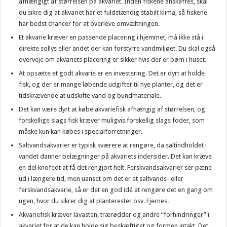
afhængigt af størrelsen på akvariet. Inden fiskene anskaffes, skal
du sikre dig at akvariet har et fuldstændig stabilt klima, så fiskene
har bedst chancer for at overleve omvæltningen.
Et akvarie kræver en passende placering i hjemmet, må ikke stå i
direkte sollys eller andet der kan forstyrre vandmiljøet. Du skal også
overveje om akvariets placering er sikker hvis der er børn i huset.
At opsætte et godt akvarie er en investering. Det er dyrt at holde
fisk, og der er mange løbende udgifter til nye planter, og det er
tidskrævende at udskifte vand og bundmateriale.
Det kan være dyrt at købe akvariefisk afhængig af størrelsen, og
forskellige slags fisk kræver muligvis forskellig slags foder, som
måske kun kan købes i specialforretninger.
Saltvandsakvarier er typisk sværere at rengøre, da saltindholdet i
vandet danner belægninger på akvariets indersider. Det kan kræve
en del knofedt at få det rengjort helt. Ferskvandsakvarier ser pæne
ud i længere tid, men uanset om det er et saltvands- eller
ferskvandsakvarie, så er det en god idé at rengøre det en gang om
ugen, hvor du sikrer dig at planterester osv. Fjernes.
Akvariefisk kræver lavasten, trærødder og andre ”forhindringer” i
akvariet for at de kan holde sig beskæftiget og formen intakt. Det