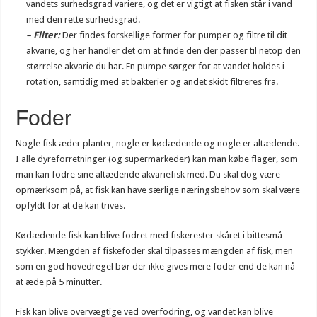
vandets surhedsgrad variere, og det er vigtigt at fisken står i vand
med den rette surhedsgrad.
–
Filter:
Der findes forskellige former for pumper og filtre til dit
akvarie, og her handler det om at finde den der passer til netop den
størrelse akvarie du har. En pumpe sørger for at vandet holdes i
rotation, samtidig med at bakterier og andet skidt filtreres fra.
Foder
Nogle fisk æder planter, nogle er kødædende og nogle er altædende.
I alle dyreforretninger (og supermarkeder) kan man købe flager, som
man kan fodre sine altædende akvariefisk med. Du skal dog være
opmærksom på, at fisk kan have særlige næringsbehov som skal være
opfyldt for at de kan trives.
Kødædende fisk kan blive fodret med fiskerester skåret i bittesmå
stykker. Mængden af fiskefoder skal tilpasses mængden af fisk, men
som en god hovedregel bør der ikke gives mere foder end de kan nå
at æde på 5 minutter.
Fisk kan blive overvægtige ved overfodring, og vandet kan blive