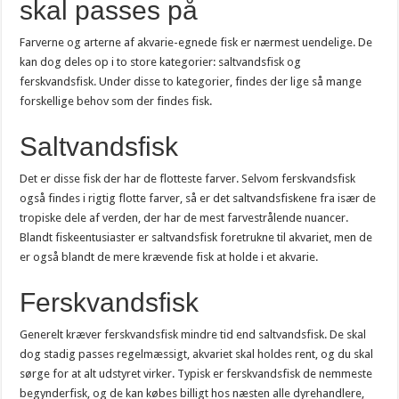
skal passes på
Farverne og arterne af akvarie-egnede fisk er nærmest uendelige. De
kan dog deles op i to store kategorier: saltvandsfisk og
ferskvandsfisk. Under disse to kategorier, findes der lige så mange
forskellige behov som der findes fisk.
Saltvandsfisk
Det er disse fisk der har de flotteste farver. Selvom ferskvandsfisk
også findes i rigtig flotte farver, så er det saltvandsfiskene fra især de
tropiske dele af verden, der har de mest farvestrålende nuancer.
Blandt fiskeentusiaster er saltvandsfisk foretrukne til akvariet, men de
er også blandt de mere krævende fisk at holde i et akvarie.
Ferskvandsfisk
Generelt kræver ferskvandsfisk mindre tid end saltvandsfisk. De skal
dog stadig passes regelmæssigt, akvariet skal holdes rent, og du skal
sørge for at alt udstyret virker. Typisk er ferskvandsfisk de nemmeste
begynderfisk, og de kan købes billigt hos næsten alle dyrehandlere,