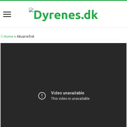
Home
»
Akvariefisk