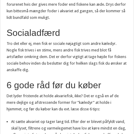
forurenet hvis der gives mere foder end fiskene kan æde. Drys derfor
kun bittesmå mængder foder i akvariet ad gangen, så der kommer så
lidt bundfald som muligt.
Socialadfærd
Tro det eller ej, men fisk er sociale nøjagtigt som andre kæledyr.
Nogle fisk trives i en stime, mens andre fisk trives med blot få
artsfæller omkring dem. Det er derfor vigtigt at tage højde for fiskens
sociale behov inden du beslutter dig for hvilken slags fisk du ønsker at
anskaffe dig.
6 gode råd før du køber
Det lyder fristende at holde akvariefisk, ikke? Det er også en af de
mere dejlige og afstressende former for ”kæledyr” at holde i
hjemmet, og før du køber kan du evt. læse disse 6 tips:
At sætte akvariet op tager lang tid. Efter der er blevet påfyldt vand,
skal lyset, filtrene og varmelegemet have lov at køre mindst en dag,